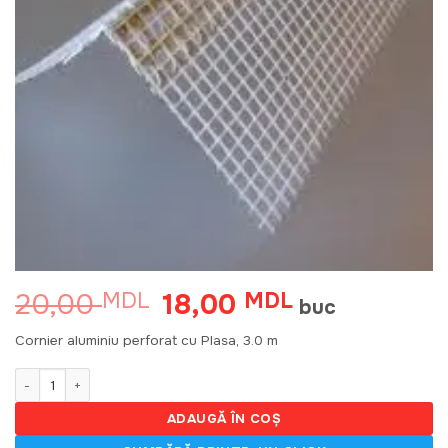
20,00
18,00
MDL
Prețul
MDL
Prețul
buc
inițial
curent
a
este:
Cornier aluminiu perforat cu Plasa, 3.0 m
fost:
18,00 MDL.
20,00 MDL.
Cantitate Cornier Al. perforat cu Plasa, 3.0 m (25 buc)
ADAUGĂ ÎN COȘ