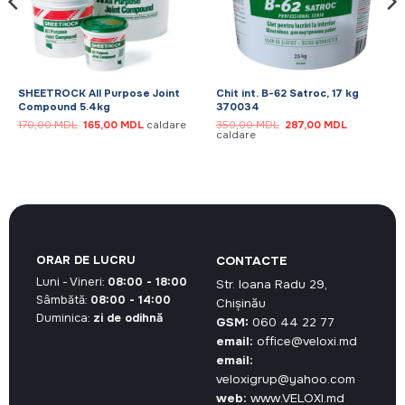
SHEETROCK All Purpose Joint
Chit int. B-62 Satroc, 17 kg
Compound 5.4kg
370034
Prețul
Prețul
Prețul
Prețul
170,00
MDL
165,00
MDL
caldare
350,00
MDL
287,00
MDL
inițial
curent
inițial
curent
caldare
a
este:
a
este:
DL.
fost:
165,00 MDL.
fost:
287,00 MDL
170,00 MDL.
350,00 MDL.
ORAR DE LUCRU
CONTACTE
Luni - Vineri:
08:00 - 18:00
Str. Ioana Radu 29,
Sâmbătă:
08:00 - 14:00
Chișinău
Duminica:
zi de odihnă
GSM:
060 44 22 77
email:
office@veloxi.md
email:
veloxigrup@yahoo.com
web:
www.VELOXI.md