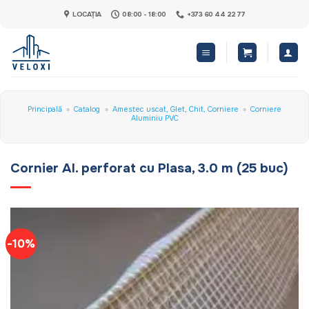
Skip
LOCAȚIA
08:00 - 18:00
+373 60 44 22 77
to
content
Principală
»
Catalog
»
Amestec uscat, Glet, Chit, Corniere
»
Corniere
Aluminiu PVC
Cornier Al. perforat cu Plasa, 3.0 m (25 buc)
-10%