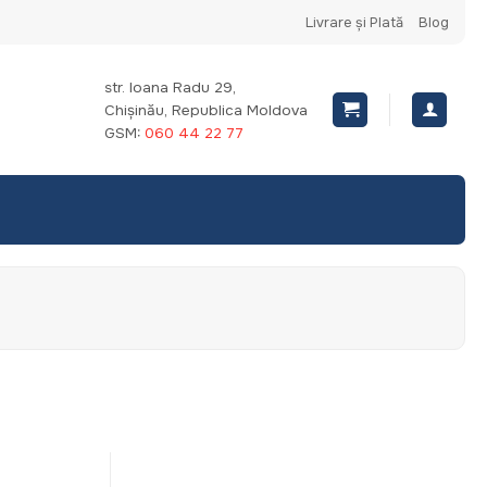
Livrare și Plată
Blog
str. Ioana Radu 29,
Chișinău, Republica Moldova
GSM:
060 44 22 77