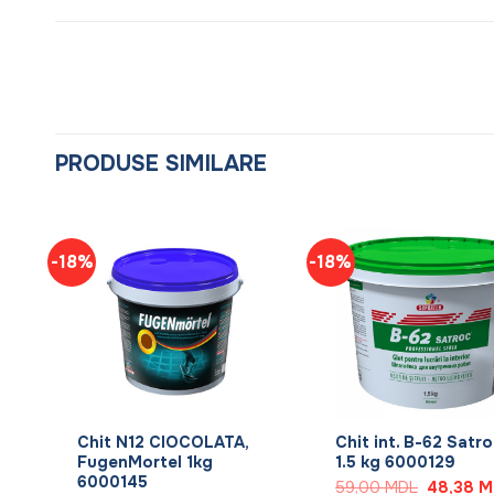
PRODUSE SIMILARE
-18%
-18%
+
+
Chit N12 CIOCOLATA,
Chit int. B-62 Satro
FugenMortel 1kg
1.5 kg 6000129
6000145
Prețul
59,00
MDL
48,38
M