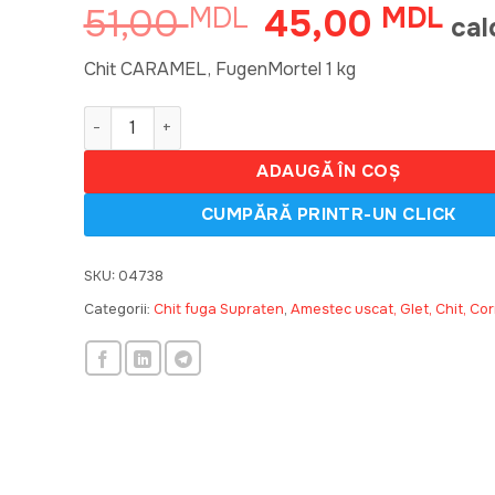
51,00
45,00
MDL
Prețul
MDL
Preț
cal
inițial
cur
a
este
Chit CARAMEL, FugenMortel 1 kg
fost:
45,
Cantitate Chit N7 CARAMEL, FugenMortel 1kg 600
51,00 MDL.
ADAUGĂ ÎN COȘ
SKU:
04738
Categorii:
Chit fuga Supraten
,
Amestec uscat, Glet, Chit, Cor