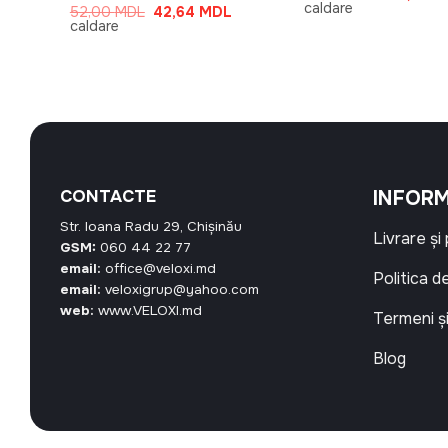
inițial
caldare
Prețul
Prețul
Prețul
L
52,00
MDL
42,64
MDL
a
curent
inițial
curent
caldare
fost:
este:
a
este:
59,00 M
106,60 MDL.
fost:
42,64 MDL.
L.
52,00 MDL.
CONTACTE
INFORM
Str. Ioana Radu 29, Chișinău
Livrare și
GSM:
060 44 22 77
email:
office@veloxi.md
Politica d
email:
veloxigrup@yahoo.com
web:
www.VELOXI.md
Termeni și
Blog