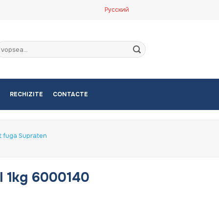
Русский
aută
upă:
RECHIZITE
CONTACTE
t fuga Supraten
l 1kg 6000140