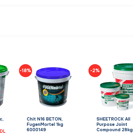
-18%
-2%
+
+
c,
Chit N16 BETON,
SHEETROCK All
FugenMortel 1kg
Purpose Joint
6000149
Compound 28kg
Prețul
DL