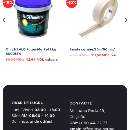
-18%
-10%
Chit N1 ALB FugenMortel 1 kg
Banda cornier,30m*50mm/
6000134
Prețul
Prețul
235,00
MDL
211,50
MDL
buc
inițial
curent
Prețul
Prețul
52,00
MDL
42,64
MDL
caldare
a
este:
inițial
curent
fost:
211,50 MDL.
a
este:
235,00 MDL.
L.
fost:
42,64 MDL.
52,00 MDL.
ORAR DE LUCRU
CONTACTE
Luni - Vineri:
08:00 - 18:00
Str. Ioana Radu 29,
Sâmbătă:
08:00 - 14:00
Chișinău
Duminica:
zi de odihnă
GSM:
060 44 22 77
email:
office@veloxi.md