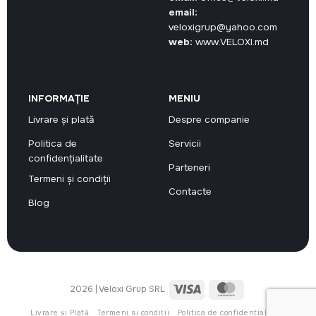
email:
veloxigrup@yahoo.com
web:
www.VELOXI.md
INFORMAȚIE
MENIU
Livrare și plată
Despre companie
Politica de
Servicii
confidențialitate
Parteneri
Termeni și condiții
Contacte
Blog
Visa
MasterCard
2026 | Veloxi Grup SRL
Livrare și Plată
Termeni si condiții
Politica de confidentialitate