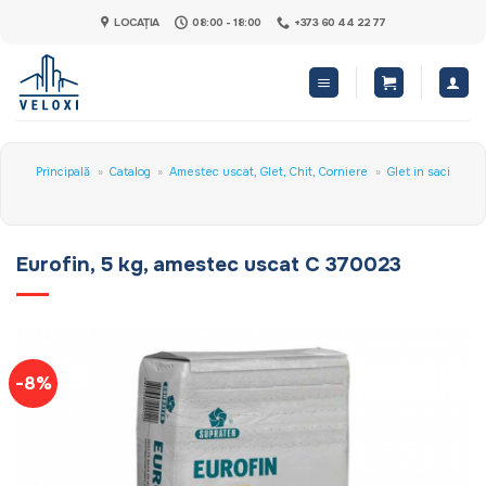
Skip
LOCAȚIA
08:00 - 18:00
+373 60 44 22 77
to
content
Principală
»
Catalog
»
Amestec uscat, Glet, Chit, Corniere
»
Glet in saci
Eurofin, 5 kg, amestec uscat C 370023
-8%