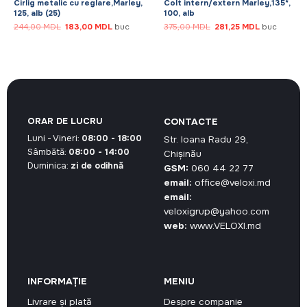
Cirlig metalic cu reglare,Marley,
Colt intern/extern Marley,135*,
125, alb (25)
100, alb
Prețul
Prețul
Prețul
Prețul
244,00
MDL
183,00
MDL
buc
375,00
MDL
281,25
MDL
buc
inițial
curent
inițial
curent
a
este:
a
este:
fost:
183,00 MDL.
fost:
281,25 MDL.
244,00 MDL.
375,00 MDL.
ORAR DE LUCRU
CONTACTE
Luni - Vineri:
08:00 - 18:00
Str. Ioana Radu 29,
Sâmbătă:
08:00 - 14:00
Chișinău
Duminica:
zi de odihnă
GSM:
060 44 22 77
email:
office@veloxi.md
email:
veloxigrup@yahoo.com
web:
www.VELOXI.md
INFORMAȚIE
MENIU
Livrare și plată
Despre companie