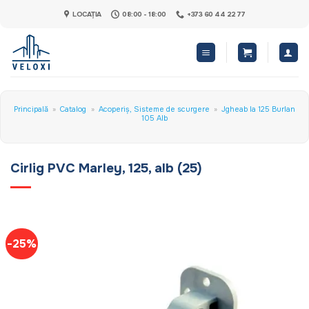
Skip
LOCAȚIA
08:00 - 18:00
+373 60 44 22 77
to
content
Principală
»
Catalog
»
Acoperiș, Sisteme de scurgere
»
Jgheab la 125 Burlan
105 Alb
Cirlig PVC Marley, 125, alb (25)
-25%