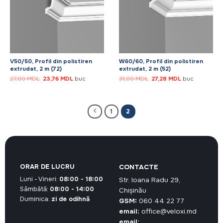
V50/50, Profil din polistiren
W60/60, Profil din polistiren
extrudat, 2 m (72)
extrudat, 2 m (52)
Prețul
Prețul
Prețul
Prețul
27,00
MDL
23,76
MDL
buc
31,00
MDL
27,28
MDL
buc
inițial
curent
inițial
curent
a
este:
a
este:
fost:
23,76 MDL.
fost:
27,28 MDL.
27,00 MDL.
31,00 MDL.
1
2
ORAR DE LUCRU
CONTACTE
Luni - Vineri:
08:00 - 18:00
Str. Ioana Radu 29,
Sâmbătă:
08:00 - 14:00
Chișinău
Duminica:
zi de odihnă
GSM:
060 44 22 77
email:
office@veloxi.md
email: