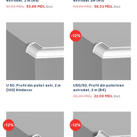
extrudat, 2 m (45)
extrudat 2m (40)
Prețul
Prețul
Prețul
Prețul
61,00
MDL
53,68
MDL
buc
64,00
MDL
56,32
MDL
buc
inițial
curent
inițial
curent
a
este:
a
este:
fost:
53,68 MDL.
fost:
56,32 MDL.
61,00 MDL.
64,00 MDL.
-12%
U 50, Profil din polist extr, 2 m
U50/50, Profil din polistiren
(100) Kindecor
extrudat, 2 m (84)
Prețul
Prețul
25,00
MDL
22,00
MDL
buc
inițial
curent
a
este:
fost:
22,00 MDL.
25,00 MDL.
-12%
-12%