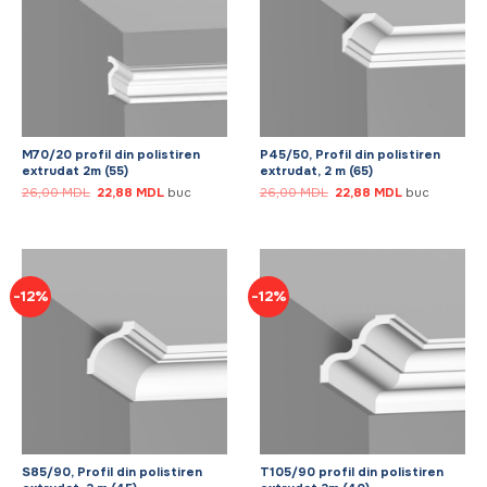
M70/20 profil din polistiren
P45/50, Profil din polistiren
extrudat 2m (55)
extrudat, 2 m (65)
Prețul
Prețul
Prețul
Prețul
26,00
MDL
22,88
MDL
buc
26,00
MDL
22,88
MDL
buc
inițial
curent
inițial
curent
a
este:
a
este:
fost:
22,88 MDL.
fost:
22,88 MDL.
26,00 MDL.
26,00 MDL.
-12%
-12%
S85/90, Profil din polistiren
T105/90 profil din polistiren