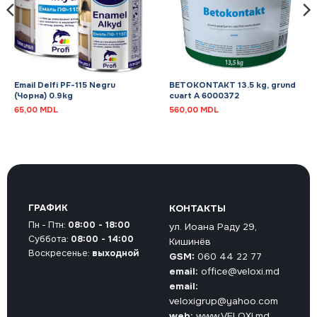
Email Delfi PF-115 Negru
BETOKONTAKT 13.5 kg, grund
(Чорна) 0.9kg
cuart A 6000372
65,00
MDL
560,00
MDL
ГРАФИК
КОНТАКТЫ
Пн - Птн:
08:00 - 18:00
ул. Иоана Раду 29,
Суббота:
08:00 - 14:00
Кишинёв
Воскресенье:
выходной
GSM:
060 44 22 77
email:
office@veloxi.md
email:
veloxigrup@yahoo.com
web:
www.VELOXI.md