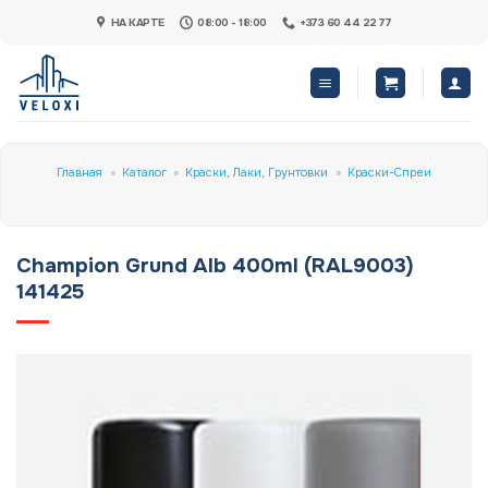
Skip
НА КАРТЕ
08:00 - 18:00
+373 60 44 22 77
to
content
Главная
»
Каталог
»
Краски, Лаки, Грунтовки
»
Краски-Спреи
Champion Grund Alb 400ml (RAL9003)
141425