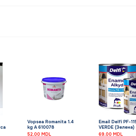
+
+
Vopsea Romanita 1.4
Email Delfi PF-11
rca
kg A 610078
VERDE (Зелена) 
52,00
MDL
69,00
MDL