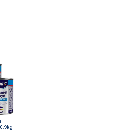
5
0.9kg