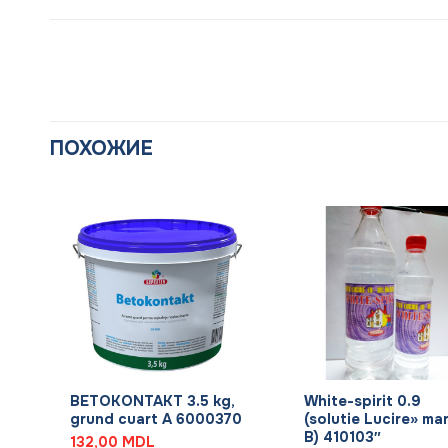
ПОХОЖИЕ
+
+
,
BETOKONTAKT 3.5 kg,
White-spirit 0.9
grund cuart A 6000370
(solutie Lucire» ma
B) 410103″
132,00
MDL