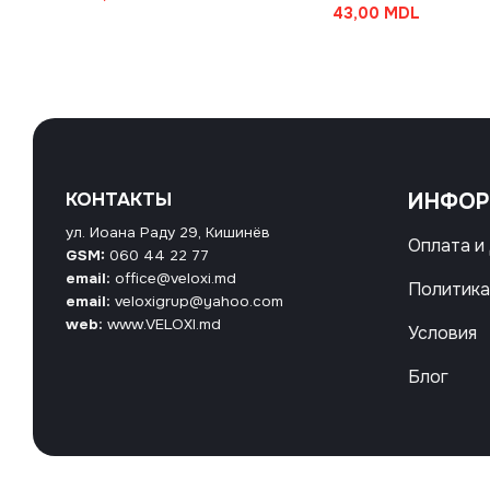
43,00
MDL
КОНТАКТЫ
ИНФО
ул. Иоана Раду 29, Кишинёв
Оплата и
GSM:
060 44 22 77
email:
office@veloxi.md
Политика
email:
veloxigrup@yahoo.com
web:
www.VELOXI.md
Условия
Блог