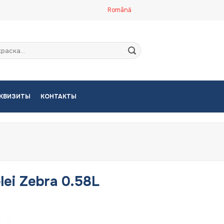
Română
кать:
КВИЗИТЫ
КОНТАКТЫ
elei Zebra 0.58L