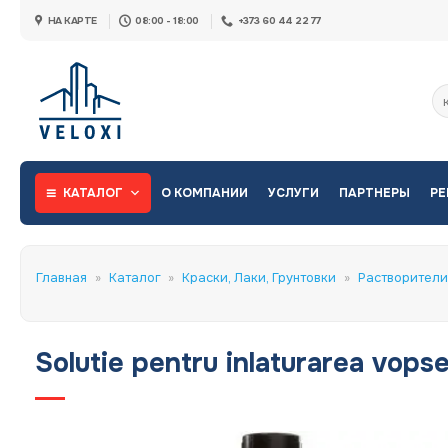
Skip
НА КАРТЕ
08:00 - 18:00
+373 60 44 22 77
to
content
Ис
КАТАЛОГ
О КОМПАНИИ
УСЛУГИ
ПАРТНЕРЫ
РЕ
Главная
»
Каталог
»
Краски, Лаки, Грунтовки
»
Растворители
Solutie pentru inlaturarea vops