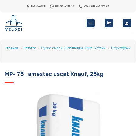
Skip
НА КАРТЕ
08:00 - 18:00
+373 60 44 22 77
to
content
Главная
»
Каталог
»
Сухие смеси, Шпатлевки, Фуга, Уголки
»
Штукатурки
MP- 75 , amestec uscat Knauf, 25kg