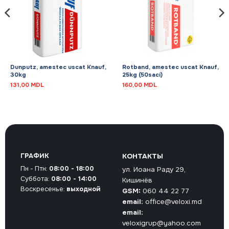
Dunputz, amestec uscat Knauf,
Rotband, amestec uscat Knauf,
30kg
25kg (50saci)
131,00
MDL
160,00
MDL
ГРАФИК
КОНТАКТЫ
Пн - Птн:
08:00 - 18:00
ул. Иоана Раду 29,
Суббота:
08:00 - 14:00
Кишинёв
Воскресенье:
выходной
GSM:
060 44 22 77
email:
office@veloxi.md
email:
veloxigrup@yahoo.com