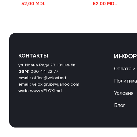
52,00
MDL
52,00
MDL
КОНТАКТЫ
ИНФО
ул. Иоана Раду 29, Кишинёв
Оплата и
GSM:
060 44 22 77
email:
office@veloxi.md
Политика
email:
veloxigrup@yahoo.com
web:
www.VELOXI.md
Условия
Блог