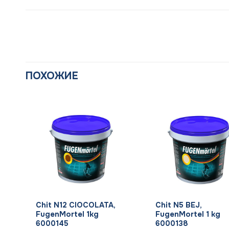
ПОХОЖИЕ
+
+
Chit N12 CIOCOLATA,
Chit N5 BEJ,
FugenMortel 1kg
FugenMortel 1 kg
6000145
6000138