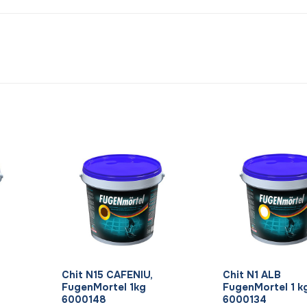
+
+
Chit N15 CAFENIU,
Chit N1 ALB
FugenMortel 1kg
FugenMortel 1 k
6000148
6000134