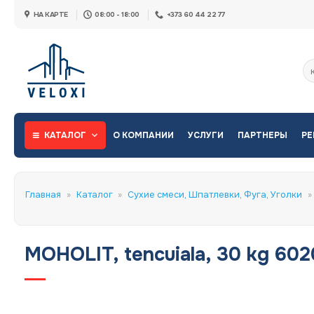
Skip
НА КАРТЕ
08:00 - 18:00
+373 60 44 22 77
to
content
Ис
КАТАЛОГ
О КОМПАНИИ
УСЛУГИ
ПАРТНЕРЫ
РЕ
Главная
»
Каталог
»
Сухие смеси, Шпатлевки, Фуга, Уголки
»
MOHOLIT, tencuiala, 30 kg 60