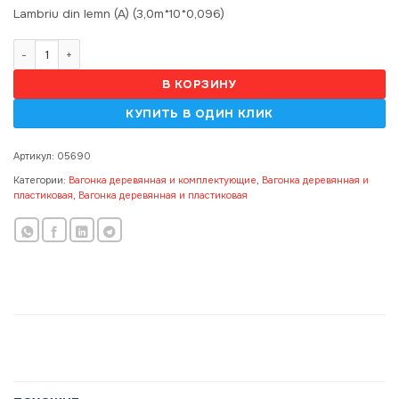
Lambriu din lemn (A) (3,0m*10*0,096)
Количество товара Lambriu din lemn (A) (3m*0,096m*12.5mm)(0,28
В КОРЗИНУ
Артикул:
05690
Категории:
Вагонка деревянная и комплектующие
,
Вагонка деревянная и
пластиковая
,
Вагонка деревянная и пластиковая