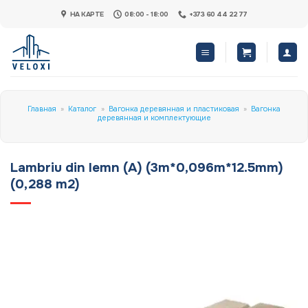
Skip
НА КАРТЕ
08:00 - 18:00
+373 60 44 22 77
to
content
Главная
»
Каталог
»
Вагонка деревянная и пластиковая
»
Вагонка
деревянная и комплектующие
Lambriu din lemn (A) (3m*0,096m*12.5mm)
(0,288 m2)