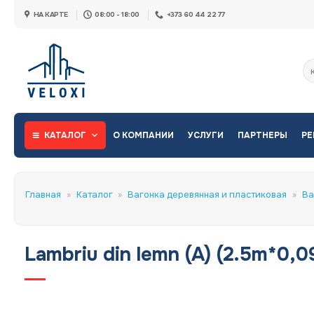
Skip
НА КАРТЕ
08:00 - 18:00
+373 60 44 22 77
to
content
Ис
КАТАЛОГ
О КОМПАНИИ
УСЛУГИ
ПАРТНЕРЫ
РЕ
Главная
»
Каталог
»
Вагонка деревянная и пластиковая
»
Ва
Lambriu din lemn (A) (2.5m*0,