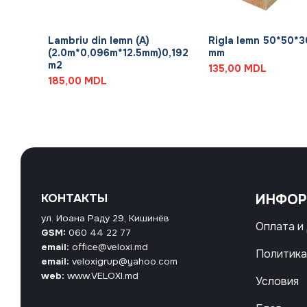
+
+
Lambriu din lemn (A)
Rigla lemn 50*50*
(2.0m*0,096m*12.5mm)0,192
mm
m2
135,00
MDL
185,00
MDL
КОНТАКТЫ
ИНФО
ул. Иоана Раду 29, Кишинёв
Оплата и
GSM:
060 44 22 77
email:
office@veloxi.md
Политика
email:
veloxigrup@yahoo.com
web:
www.VELOXI.md
Условия