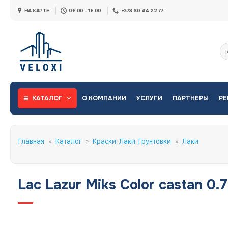
Skip
НА КАРТЕ
08:00 - 18:00
+373 60 44 22 77
to
content
Ис
КАТАЛОГ
О КОМПАНИИ
УСЛУГИ
ПАРТНЕРЫ
РЕ
Главная
»
Каталог
»
Краски, Лаки, Грунтовки
»
Лаки
Lac Lazur Miks Color castan 0.