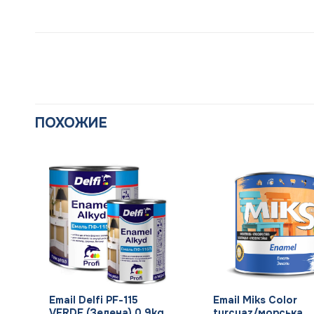
ПОХОЖИЕ
+
+
na
Email Delfi PF-115
Email Miks Color
VERDE (Зелена) 0.9kg
turcuaz/морська