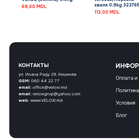
хвиля 0.9kg 32376
69,00
MDL
112,00
MDL
КОНТАКТЫ
ИНФО
ул. Иоана Раду 29, Кишинёв
Оплата и
GSM:
060 44 22 77
email:
office@veloxi.md
Политика
email:
veloxigrup@yahoo.com
web:
www.VELOXI.md
Условия
Блог