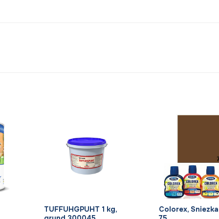
+
+
TUFFUHGPUHT 1 kg,
Colorex, Sniezka,
grund 300045
75