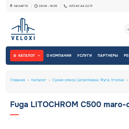
Skip
НА КАРТЕ
08:00 - 18:00
+373 60 44 22 77
to
content
Ис
КАТАЛОГ
О КОМПАНИИ
УСЛУГИ
ПАРТНЕРЫ
РЕ
Главная
»
Каталог
»
Сухие смеси, Шпатлевки, Фуга, Уголки
»
Fuga LITOCHROM C500 maro-c