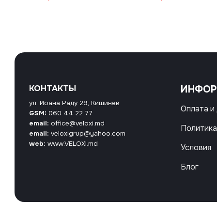
КОНТАКТЫ
ИНФО
ул. Иоана Раду 29, Кишинёв
Оплата и
GSM:
060 44 22 77
email:
office@veloxi.md
Политика
email:
veloxigrup@yahoo.com
web:
www.VELOXI.md
Условия
Блог