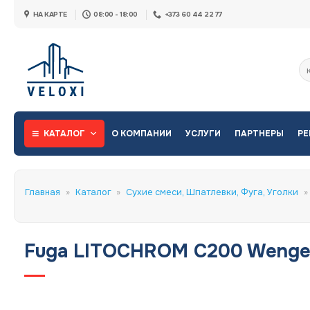
Skip
НА КАРТЕ
08:00 - 18:00
+373 60 44 22 77
to
content
Ис
КАТАЛОГ
О КОМПАНИИ
УСЛУГИ
ПАРТНЕРЫ
РЕ
Главная
»
Каталог
»
Сухие смеси, Шпатлевки, Фуга, Уголки
»
Fuga LITOCHROM C200 Wenge