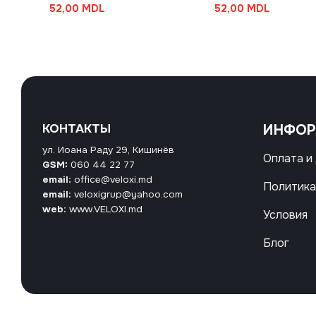
52,00
MDL
52,00
MDL
КОНТАКТЫ
ИНФО
ул. Иоана Раду 29, Кишинёв
Оплата и
GSM:
060 44 22 77
email:
office@veloxi.md
Политика
email:
veloxigrup@yahoo.com
web:
www.VELOXI.md
Условия
Блог