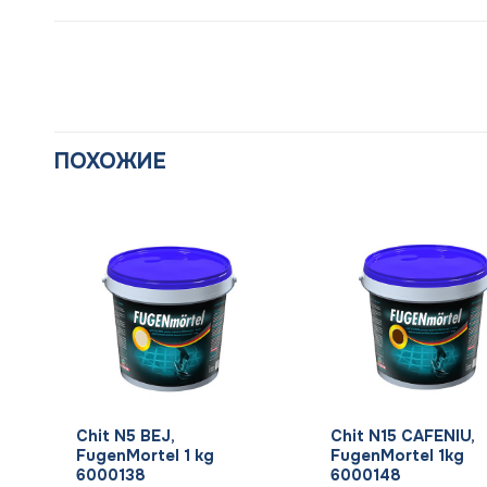
ПОХОЖИЕ
+
+
Chit N5 BEJ,
Chit N15 CAFENIU,
FugenMortel 1 kg
FugenMortel 1kg
6000138
6000148