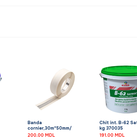
+
+
Banda
Chit int. B-62 Sa
cornier,30m*50mm/
kg 370035
200,00
MDL
191,00
MDL