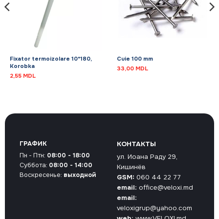
Fixator termoizolare 10*180,
Cuie 100 mm
Korobka
33,00
MDL
2,55
MDL
ГРАФИК
КОНТАКТЫ
Пн - Птн:
08:00 - 18:00
ул. Иоана Раду 29,
Суббота:
08:00 - 14:00
Кишинёв
Воскресенье:
выходной
GSM:
060 44 22 77
email:
office@veloxi.md
email:
veloxigrup@yahoo.com
web:
www.VELOXI.md