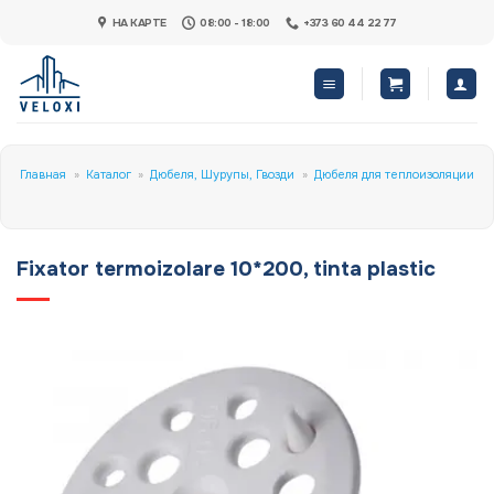
Skip
НА КАРТЕ
08:00 - 18:00
+373 60 44 22 77
to
content
Главная
»
Каталог
»
Дюбеля, Шурупы, Гвозди
»
Дюбеля для теплоизоляции
Fixator termoizolare 10*200, tinta plastic