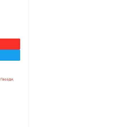
ta plastic
 Гвозди
,