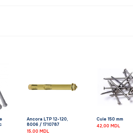
+
+
e
Ancora LTP 12-120,
Cuie 150 mm
c
8006 / 1710787
42,00
MDL
15,00
MDL