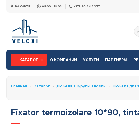
Skip
НА КАРТЕ
08:00 - 18:00
+373 60 44 22 77
to
content
Ис
КАТАЛОГ
О КОМПАНИИ
УСЛУГИ
ПАРТНЕРЫ
РЕ
Главная
»
Каталог
»
Дюбеля, Шурупы, Гвозди
»
Дюбеля для 
Fixator termoizolare 10*90, tint