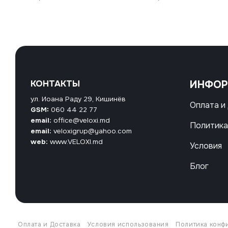
КОНТАКТЫ
ИНФО
ул. Иоана Раду 29, Кишинёв
Оплата и
GSM:
060 44 22 77
email:
office@veloxi.md
Политика
email:
veloxigrup@yahoo.com
web:
www.VELOXI.md
Условия
Блог
Оплата и Доставка
Условия использования
Политика конф