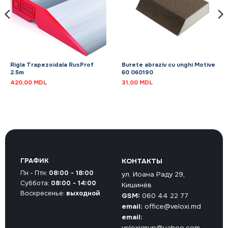
Rigla Trapezoidala RusProf
Burete abraziv cu unghi Motive
2.5m
60 060190
420,00
MDL
31,00
MDL
ГРАФИК
КОНТАКТЫ
Пн - Птн:
08:00 - 18:00
ул. Иоана Раду 29,
Суббота:
08:00 - 14:00
Кишинёв
Воскресенье:
выходной
GSM:
060 44 22 77
email:
office@veloxi.md
email:
veloxigrup@yahoo.com