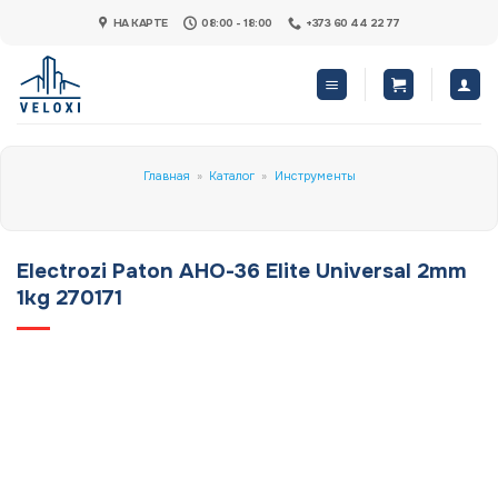
Skip
НА КАРТЕ
08:00 - 18:00
+373 60 44 22 77
to
content
Главная
»
Каталог
»
Инструменты
Electrozi Paton АНО-36 Elite Universal 2mm
1kg 270171