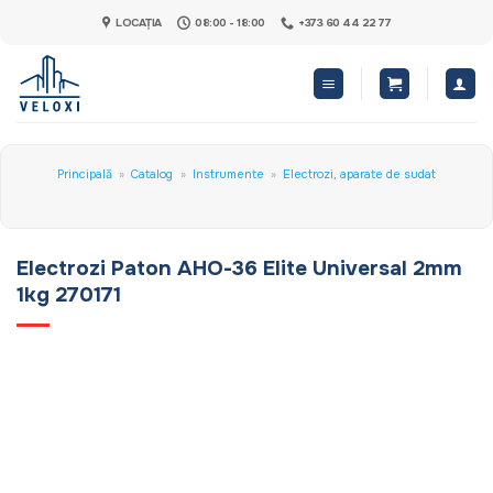
Skip
LOCAȚIA
08:00 - 18:00
+373 60 44 22 77
to
content
Principală
»
Catalog
»
Instrumente
»
Electrozi, aparate de sudat
Electrozi Paton АНО-36 Elite Universal 2mm
1kg 270171