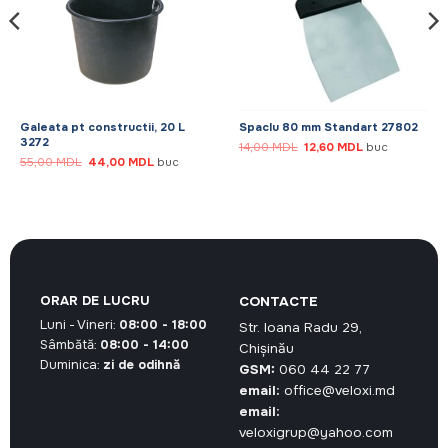
Galeata pt constructii, 20 L
Spaclu 80 mm Standart 27802
3272
Prețul
Prețul
14,00
MDL
12,60
MDL
buc
inițial
curent
Prețul
Prețul
55,00
MDL
44,00
MDL
buc
a
este:
inițial
curent
fost:
12,60 MDL.
a
este:
14,00 MDL.
fost:
44,00 MDL.
55,00 MDL.
ORAR DE LUCRU
CONTACTE
Luni - Vineri:
08:00 - 18:00
Str. Ioana Radu 29,
Sâmbătă:
08:00 - 14:00
Chișinău
Duminica:
zi de odihnă
GSM:
060 44 22 77
email:
office@veloxi.md
email:
veloxigrup@yahoo.com