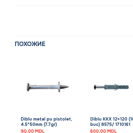
ПОХОЖИЕ
+
+
Diblu metal pu pistolet,
Diblu KKX 12×120 (
4.5*50mm (7.7gr)
buc) 8575/ 1710161
90,00
MDL
600,00
MDL