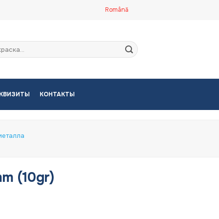
Română
кать:
КВИЗИТЫ
КОНТАКТЫ
металла
mm (10gr)