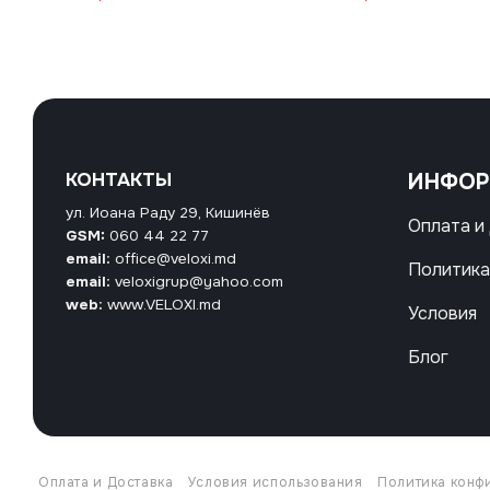
КОНТАКТЫ
ИНФО
ул. Иоана Раду 29, Кишинёв
Оплата и
GSM:
060 44 22 77
email:
office@veloxi.md
Политика
email:
veloxigrup@yahoo.com
web:
www.VELOXI.md
Условия
Блог
Оплата и Доставка
Условия использования
Политика конф