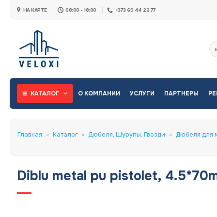
Skip
НА КАРТЕ
08:00 - 18:00
+373 60 44 22 77
to
content
Ис
КАТАЛОГ
О КОМПАНИИ
УСЛУГИ
ПАРТНЕРЫ
РЕ
Главная
»
Каталог
»
Дюбеля, Шурупы, Гвозди
»
Дюбеля для 
Diblu metal pu pistolet, 4.5*70