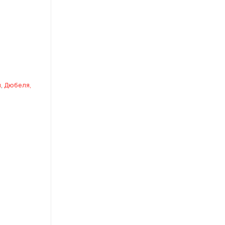
и
,
Дюбеля,