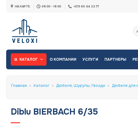
Skip
НА КАРТЕ
08:00 - 18:00
+373 60 44 22 77
to
content
Ис
КАТАЛОГ
О КОМПАНИИ
УСЛУГИ
ПАРТНЕРЫ
РЕ
Главная
»
Каталог
»
Дюбеля, Шурупы, Гвозди
»
Дюбеля для 
Diblu BIERBACH 6/35