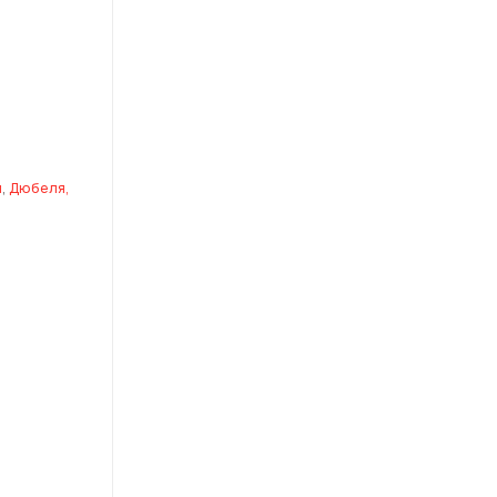
и
,
Дюбеля,