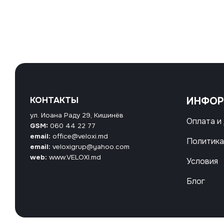
КОНТАКТЫ
ИНФО
ул. Иоана Раду 29, Кишинёв
Оплата и
GSM:
060 44 22 77
email:
office@veloxi.md
Политика
email:
veloxigrup@yahoo.com
web:
www.VELOXI.md
Условия
Блог