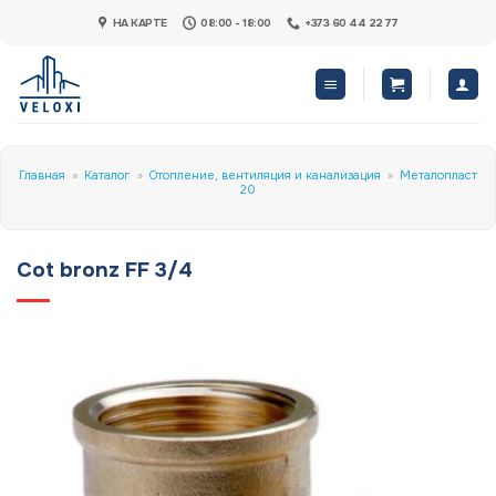
Skip
НА КАРТЕ
08:00 - 18:00
+373 60 44 22 77
to
content
Главная
»
Каталог
»
Отопление, вентиляция и канализация
»
Металопласт
20
Cot bronz FF 3/4