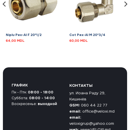
Niplu Pex-Al F 20*1/2
Cot Pex-Al M 20*3/4
64,00
MDL
60,00
MDL
ГРАФИК
КОНТАКТЫ
Пн - Птн:
08:00 - 18:00
ул. Иоана Раду 29,
Суббота:
08:00 - 14:00
Кишинёв
Воскресенье:
выходной
GSM:
060 44 22 77
email:
office@veloxi.md
email:
veloxigrup@yahoo.com
web:
www.VELOXI.md