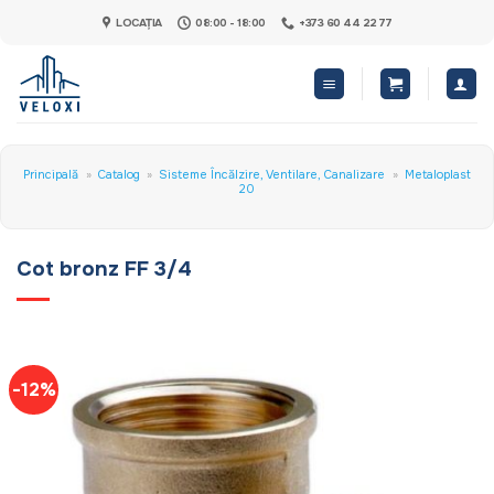
Skip
LOCAȚIA
08:00 - 18:00
+373 60 44 22 77
to
content
Principală
»
Catalog
»
Sisteme Încălzire, Ventilare, Canalizare
»
Metaloplast
20
Cot bronz FF 3/4
-12%