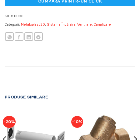
SKU:
11096
Categorii:
Metaloplast 20
,
Sisteme Încălzire, Ventilare, Canalizare
PRODUSE SIMILARE
-20%
-10%