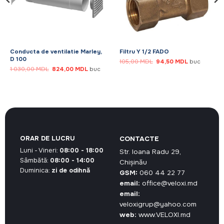
Conducta de ventilatie Marley,
Filtru Y 1/2 FADO
D 100
Prețul
Prețul
105,00
MDL
94,50
MDL
buc
inițial
curent
Prețul
Prețul
1 030,00
MDL
824,00
MDL
buc
a
este:
inițial
curent
fost:
94,50 MDL.
a
este:
105,00 MDL.
fost:
824,00 MDL.
1
030,00 MDL.
ORAR DE LUCRU
CONTACTE
Luni - Vineri:
08:00 - 18:00
Str. Ioana Radu 29,
Sâmbătă:
08:00 - 14:00
Chișinău
Duminica:
zi de odihnă
GSM:
060 44 22 77
email:
office@veloxi.md
email:
veloxigrup@yahoo.com
web:
www.VELOXI.md