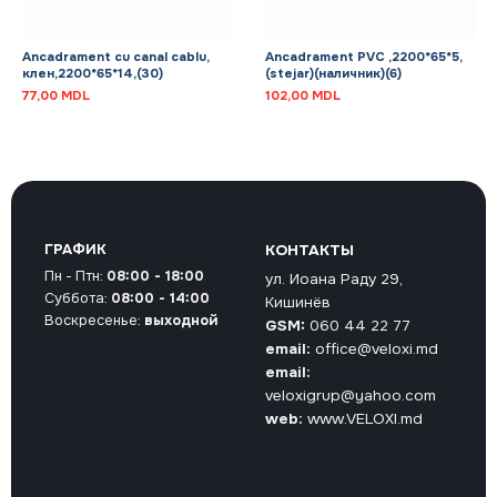
Ancadrament cu canal cablu,
Ancadrament PVC ,2200*65*5,
клен,2200*65*14,(30)
(stejar)(наличник)(6)
77,00
MDL
102,00
MDL
ГРАФИК
КОНТАКТЫ
Пн - Птн:
08:00 - 18:00
ул. Иоана Раду 29,
Суббота:
08:00 - 14:00
Кишинёв
Воскресенье:
выходной
GSM:
060 44 22 77
email:
office@veloxi.md
email:
veloxigrup@yahoo.com
web:
www.VELOXI.md