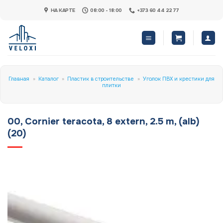
Skip
НА КАРТЕ
08:00 - 18:00
+373 60 44 22 77
to
content
Главная
»
Каталог
»
Пластик в строительстве
»
Уголок ПВХ и крестики для
плитки
00, Cornier teracota, 8 extern, 2.5 m, (alb)
(20)