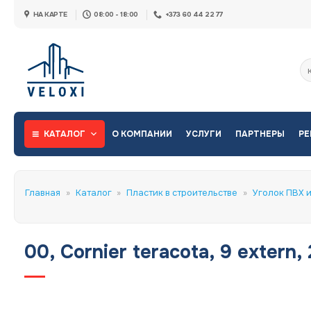
Skip
НА КАРТЕ
08:00 - 18:00
+373 60 44 22 77
to
content
Ис
КАТАЛОГ
О КОМПАНИИ
УСЛУГИ
ПАРТНЕРЫ
РЕ
Главная
»
Каталог
»
Пластик в строительстве
»
Уголок ПВХ и
00, Cornier teracota, 9 extern, 2