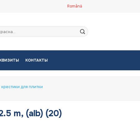
Română
кать:
КВИЗИТЫ
КОНТАКТЫ
 крестики для плитки
.5 m, (alb) (20)