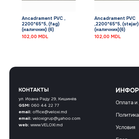
+
+
Ancadrament PVC ,
Ancadrament PVC
2200*65*5, (fag)
,2200*65*5, (stejar)
(наличник) (6)
(наличник)(6)
102,00
MDL
102,00
MDL
КОНТАКТЫ
ИНФО
ул. Иоана Раду 29, Кишинёв
Оплата и
GSM:
060 44 22 77
email:
office@veloxi.md
Политика
email:
veloxigrup@yahoo.com
web:
www.VELOXI.md
Условия