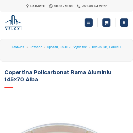
Skip
НА КАРТЕ
08:00 - 18:00
+373 60 44 22 77
to
content
Главная
»
Каталог
»
Кровля, Крыши, Водосток
»
Козырьки, Навесы
Copertina Policarbonat Rama Aluminiu
145×70 Alba