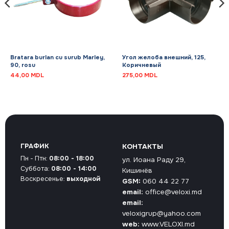
Bratara burlan cu surub Marley,
Угол желоба внешний, 125,
90, rosu
Коричневый
44,00
MDL
275,00
MDL
ГРАФИК
КОНТАКТЫ
Пн - Птн:
08:00 - 18:00
ул. Иоана Раду 29,
Суббота:
08:00 - 14:00
Кишинёв
Воскресенье:
выходной
GSM:
060 44 22 77
email:
office@veloxi.md
email:
veloxigrup@yahoo.com
web:
www.VELOXI.md