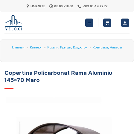
Skip
НА КАРТЕ
08:00 - 18:00
+373 60 44 22 77
to
content
Главная
»
Каталог
»
Кровля, Крыши, Водосток
»
Козырьки, Навесы
Copertina Policarbonat Rama Aluminiu
145×70 Maro