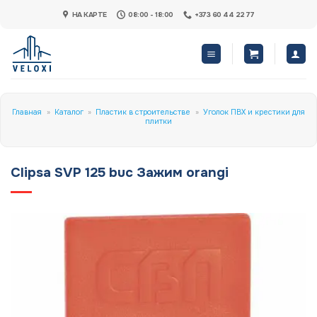
Skip
НА КАРТЕ
08:00 - 18:00
+373 60 44 22 77
to
content
Главная
»
Каталог
»
Пластик в строительстве
»
Уголок ПВХ и крестики для
плитки
Clipsa SVP 125 buc Зажим orangi