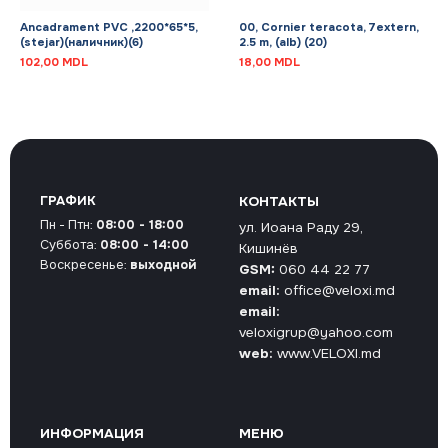
Ancadrament PVC ,2200*65*5,
00, Cornier teracota, 7extern,
(stejar)(наличник)(6)
2.5 m, (alb) (20)
102,00
MDL
18,00
MDL
ГРАФИК
КОНТАКТЫ
Пн - Птн:
08:00 - 18:00
ул. Иоана Раду 29,
Суббота:
08:00 - 14:00
Кишинёв
Воскресенье:
выходной
GSM:
060 44 22 77
email:
office@veloxi.md
email:
veloxigrup@yahoo.com
web:
www.VELOXI.md
ИНФОРМАЦИЯ
МЕНЮ