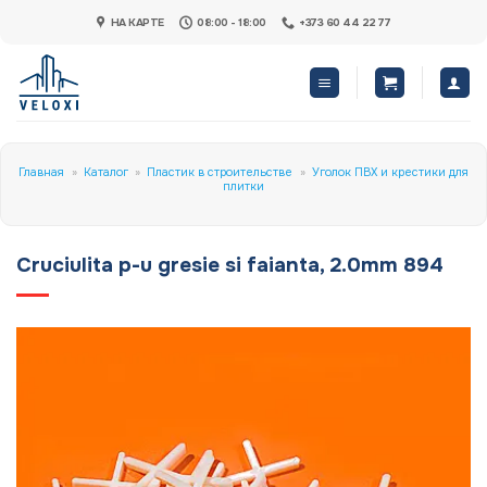
Skip
НА КАРТЕ
08:00 - 18:00
+373 60 44 22 77
to
content
Главная
»
Каталог
»
Пластик в строительстве
»
Уголок ПВХ и крестики для
плитки
Cruciulita p-u gresie si faianta, 2.0mm 894