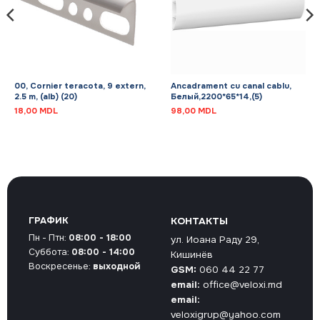
00, Cornier teracota, 9 extern,
Ancadrament cu canal cablu,
2.5 m, (alb) (20)
Белый,2200*65*14,(5)
18,00
MDL
98,00
MDL
ГРАФИК
КОНТАКТЫ
Пн - Птн:
08:00 - 18:00
ул. Иоана Раду 29,
Суббота:
08:00 - 14:00
Кишинёв
Воскресенье:
выходной
GSM:
060 44 22 77
email:
office@veloxi.md
email:
veloxigrup@yahoo.com