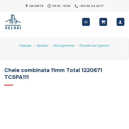
Skip
НА КАРТЕ
08:00 - 18:00
+373 60 44 22 77
to
content
Главная
»
Каталог
»
Инструменты
»
Ручной инструмент
Cheie combinata 11mm Total 1220671
TCSPA111