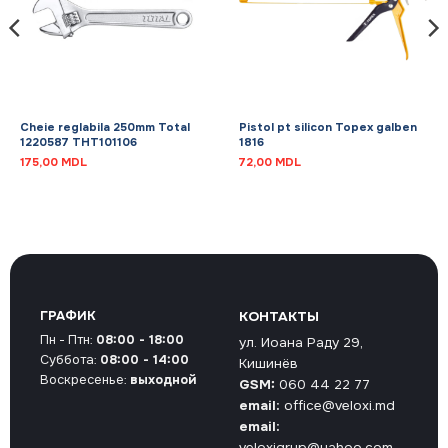
Cheie reglabila 250mm Total
Pistol pt silicon Topex galben
1220587 THT101106
1816
175,00
MDL
72,00
MDL
ГРАФИК
КОНТАКТЫ
Пн - Птн:
08:00 - 18:00
ул. Иоана Раду 29,
Суббота:
08:00 - 14:00
Кишинёв
Воскресенье:
выходной
GSM:
060 44 22 77
email:
office@veloxi.md
email:
veloxigrup@yahoo.com