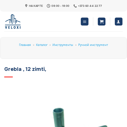
Skip
НА КАРТЕ
08:00 - 18:00
+373 60 44 22 77
to
content
Главная
»
Каталог
»
Инструменты
»
Ручной инструмент
Grebla , 12 zimti,