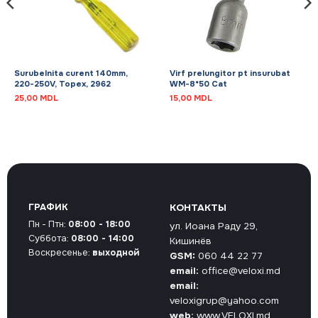
Surubelnita curent 140mm,
Virf prelungitor pt insurubat
220-250V, Topex, 2962
WM-8*50 Cat
25,00
MDL
15,00
MDL
ГРАФИК
КОНТАКТЫ
Пн - Птн:
08:00 - 18:00
ул. Иоана Раду 29,
Суббота:
08:00 - 14:00
Кишинёв
Воскресенье:
выходной
GSM:
060 44 22 77
email:
office@veloxi.md
email:
veloxigrup@yahoo.com
web:
www.VELOXI.md