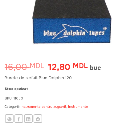
16,00
12,80
MDL
Prețul
MDL
Prețul
buc
inițial
curent
a
este:
Burete de slefuit Blue Dolphin 120
fost:
12,80 MDL.
16,00 MDL.
Stoc epuizat
SKU:
11030
Categorii:
Instrumente pentru zugravit
,
Instrumente