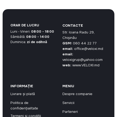
45,00 MDL.
ORAR DE LUCRU
CONTACTE
Luni - Vineri:
08:00 - 18:00
Str. Ioana Radu 29,
Sâmbătă:
08:00 - 14:00
Chișinău
Duminica:
zi de odihnă
GSM:
060 44 22 77
email:
office@veloxi.md
email:
veloxigrup@yahoo.com
web:
www.VELOXI.md
INFORMAȚIE
MENIU
Livrare și plată
Despre companie
Politica de
Servicii
confidențialitate
Parteneri
Termeni și condiții