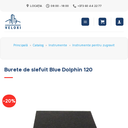
Skip
LOCAȚIA
08:00 - 18:00
+373 60 44 22 77
to
content
Principală
»
Catalog
»
Instrumente
»
Instrumente pentru zugravit
Burete de slefuit Blue Dolphin 120
-20%