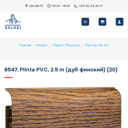
Skip
НА КАРТЕ
08:00 - 18:00
+373 60 44 22 77
to
content
Главная
»
Каталог
»
Паркет, Плинтуса
»
Плинтус 85 mm
8547, Plinta PVC, 2.5 m (дуб финский) (20)