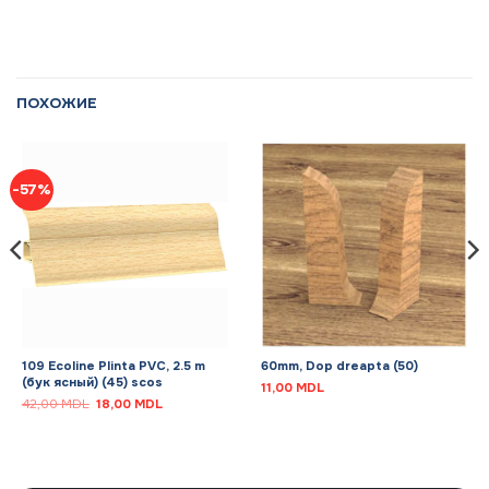
ПОХОЖИЕ
-57%
109 Ecoline Plinta PVC, 2.5 m
60mm, Dop dreapta (50)
(бук ясный) (45) scos
11,00
MDL
Первоначальная
Текущая
42,00
MDL
18,00
MDL
цена
цена:
составляла
18,00 MDL.
42,00 MDL.