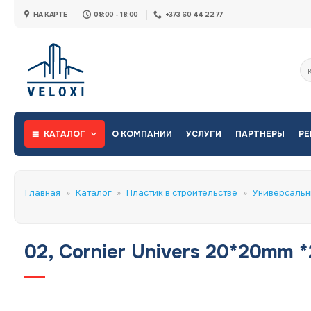
Skip
НА КАРТЕ
08:00 - 18:00
+373 60 44 22 77
to
content
Ис
КАТАЛОГ
О КОМПАНИИ
УСЛУГИ
ПАРТНЕРЫ
РЕ
Главная
»
Каталог
»
Пластик в строительстве
»
Универсальн
02, Cornier Univers 20*20mm *