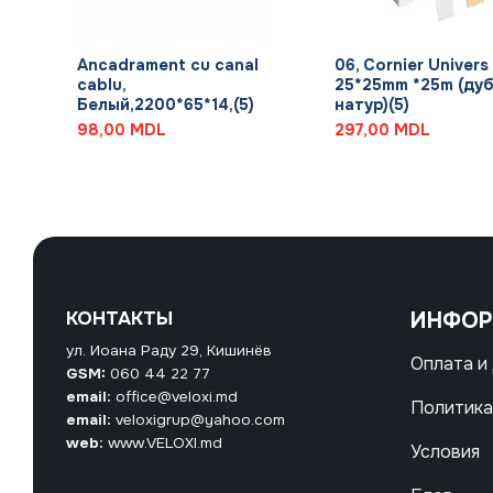
+
+
Ancadrament cu canal
06, Cornier Univers
cablu,
25*25mm *25m (ду
Белый,2200*65*14,(5)
натур)(5)
98,00
MDL
297,00
MDL
КОНТАКТЫ
ИНФО
ул. Иоана Раду 29, Кишинёв
Оплата и
GSM:
060 44 22 77
email:
office@veloxi.md
Политика
email:
veloxigrup@yahoo.com
web:
www.VELOXI.md
Условия