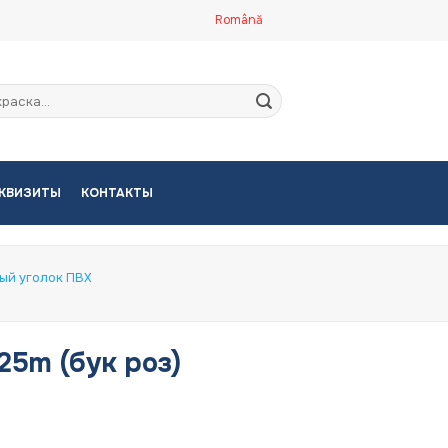
Română
кать:
КВИЗИТЫ
КОНТАКТЫ
ый уголок ПВХ
25m (бук роз)