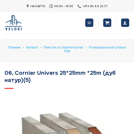
Skip
НА КАРТЕ
08:00 - 18:00
+373 60 44 22 77
to
content
Главная
»
Каталог
»
Пластик в строительстве
»
Универсальный уголок
ПВХ
06, Cornier Univers 25*25mm *25m (дуб
натур)(5)