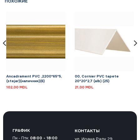
ПОХОЖИЕ
Ancadrament PVC ,2200*65*5,
00, Cornier PVC tapete
(stejar)(наличник)(6)
20*20*2,7 (alb) (25)
102,00
MDL
21,00
MDL
ГРАФИК
КОНТАКТЫ
Пн - Птн:
08:00 - 18:00
ул. Иоана Раду 29,