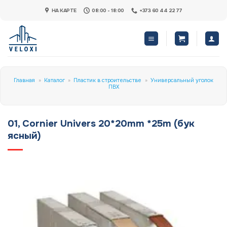
Skip
НА КАРТЕ
08:00 - 18:00
+373 60 44 22 77
to
content
Главная
»
Каталог
»
Пластик в строительстве
»
Универсальный уголок
ПВХ
01, Cornier Univers 20*20mm *25m (бук
ясный)