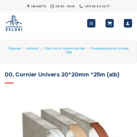
Skip
НА КАРТЕ
08:00 - 18:00
+373 60 44 22 77
to
content
Главная
»
Каталог
»
Пластик в строительстве
»
Универсальный уголок
ПВХ
00, Cornier Univers 20*20mm *25m (alb)