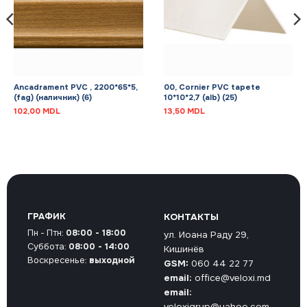
Ancadrament PVC , 2200*65*5,
00, Cornier PVC tapete
(fag) (наличник) (6)
10*10*2,7 (alb) (25)
102,00
MDL
13,50
MDL
ГРАФИК
КОНТАКТЫ
Пн - Птн:
08:00 - 18:00
ул. Иоана Раду 29,
Суббота:
08:00 - 14:00
Кишинёв
Воскресенье:
выходной
GSM:
060 44 22 77
email:
office@veloxi.md
email:
veloxigrup@yahoo.com