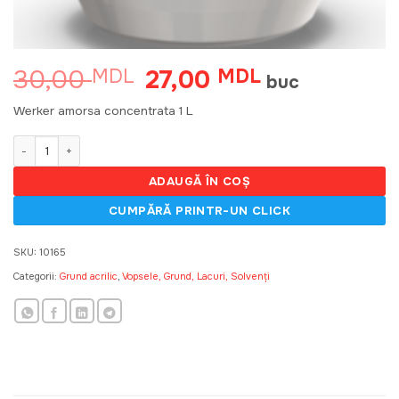
30,00
27,00
MDL
Prețul
MDL
Prețul
buc
inițial
curent
a
este:
Werker amorsa concentrata 1 L
fost:
27,00 MDL.
30,00 MDL.
Cantitate HAUS amorsa concentrata 1 L
ADAUGĂ ÎN COȘ
SKU:
10165
Categorii:
Grund acrilic
,
Vopsele, Grund, Lacuri, Solvenți