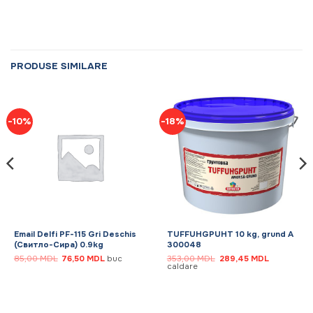
PRODUSE SIMILARE
-10%
-18%
Email Delfi PF-115 Gri Deschis
TUFFUHGPUHT 10 kg, grund A
(Свитло-Сира) 0.9kg
300048
Prețul
Prețul
Prețul
Prețul
85,00
MDL
76,50
MDL
buc
353,00
MDL
289,45
MDL
inițial
curent
inițial
curent
caldare
a
este:
a
este:
fost:
76,50 MDL.
fost:
289,45 MD
85,00 MDL.
353,00 MDL.