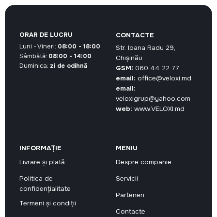
ORAR DE LUCRU
CONTACTE
Luni - Vineri:
08:00 - 18:00
Str. Ioana Radu 29,
Sâmbătă:
08:00 - 14:00
Chișinău
Duminica:
zi de odihnă
GSM:
060 44 22 77
email:
office@veloxi.md
email:
veloxigrup@yahoo.com
web:
www.VELOXI.md
INFORMAȚIE
MENIU
Livrare și plată
Despre companie
Politica de
Servicii
confidențialitate
Parteneri
Termeni și condiții
Contacte