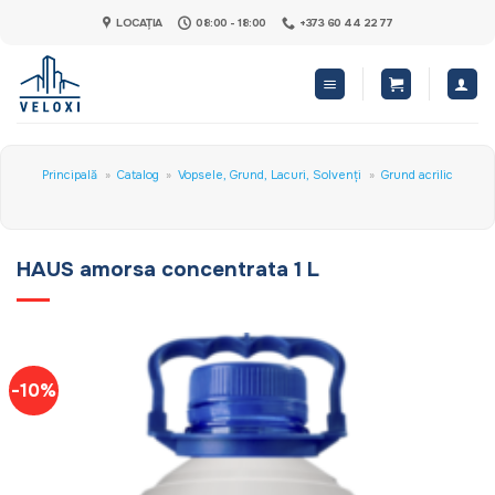
Skip
LOCAȚIA
08:00 - 18:00
+373 60 44 22 77
to
content
Principală
»
Catalog
»
Vopsele, Grund, Lacuri, Solvenți
»
Grund acrilic
HAUS amorsa concentrata 1 L
-10%