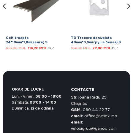
Colt treapta
TD Trecere denivelata
24*10mm*1,8m(венге) S
40mm*0,9m(груша белая) S
Prețul
Prețul
Prețul
Prețul
166,00
MDL
116,20
MDL
buc
104,00
MDL
72,80
MDL
buc
inițial
curent
inițial
curent
a
este:
a
este:
.
fost:
116,20 MDL.
fost:
72,80 MDL.
166,00 MDL.
104,00 MDL.
ORAR DE LUCRU
CONTACTE
Luni - Vineri:
08:00 - 18:00
Str. Ioana Radu 29,
Sâmbătă:
08:00 - 14:00
Chișinău
Duminica:
zi de odihnă
GSM:
060 44 22 77
email:
office@veloxi.md
email:
veloxigrup@yahoo.com