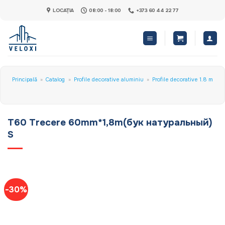
Skip
LOCAȚIA
08:00 - 18:00
+373 60 44 22 77
to
content
Principală
»
Catalog
»
Profile decorative aluminiu
»
Profile decorative 1.8 m
T60 Trecere 60mm*1,8m(бук натуральный)
S
-30%