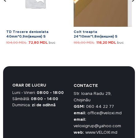
TD Trecere denivelata
Colt treapta
40mm*0,9m(вишня) S
24*10mm*1,8m(вишня) S
Prețul
Prețul
Prețul
Prețul
104,00
MDL
72,80
MDL
buc
166,00
MDL
116,20
MDL
buc
inițial
curent
inițial
curent
a
este:
a
este:
.
fost:
72,80 MDL.
fost:
116,20 MDL.
104,00 MDL.
166,00 MDL.
ORAR DE LUCRU
CONTACTE
Luni - Vineri:
08:00 - 18:00
Str. Ioana Radu 29,
Sâmbătă:
08:00 - 14:00
Chișinău
Duminica:
zi de odihnă
GSM:
060 44 22 77
email:
office@veloxi.md
email:
veloxigrup@yahoo.com
web:
www.VELOXI.md