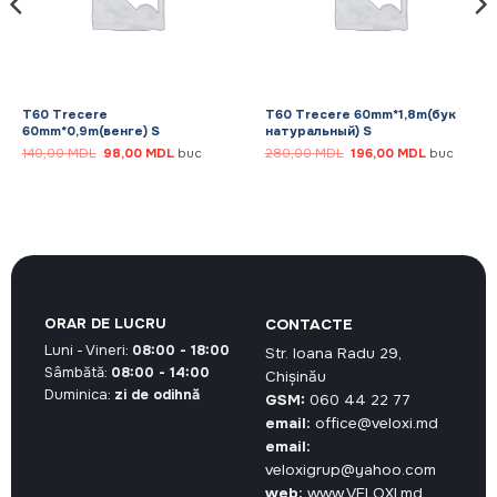
T60 Trecere
T60 Trecere 60mm*1,8m(бук
60mm*0,9m(венге) S
натуральный) S
Prețul
Prețul
Prețul
Prețul
140,00
MDL
98,00
MDL
buc
280,00
MDL
196,00
MDL
buc
inițial
curent
inițial
curent
a
este:
a
este:
fost:
98,00 MDL.
fost:
196,00 MDL
140,00 MDL.
280,00 MDL.
ORAR DE LUCRU
CONTACTE
Luni - Vineri:
08:00 - 18:00
Str. Ioana Radu 29,
Sâmbătă:
08:00 - 14:00
Chișinău
Duminica:
zi de odihnă
GSM:
060 44 22 77
email:
office@veloxi.md
email:
veloxigrup@yahoo.com
web:
www.VELOXI.md