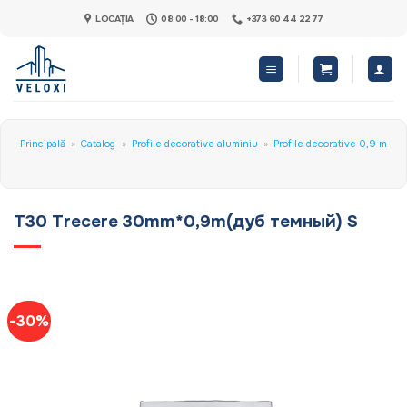
Skip
LOCAȚIA
08:00 - 18:00
+373 60 44 22 77
to
content
Principală
»
Catalog
»
Profile decorative aluminiu
»
Profile decorative 0,9 m
T30 Trecere 30mm*0,9m(дуб темный) S
-30%