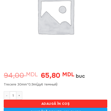
94,00
65,80
MDL
Prețul
MDL
Prețul
buc
inițial
curent
a
este:
Trecere 30mm*0,9m(дуб темный)
fost:
65,80 MDL.
94,00 MDL.
Cantitate T30 Trecere 30mm*0,9m(дуб темный) S
ADAUGĂ ÎN COȘ