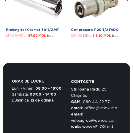
Prelungitor Cromat 80*1/2 MF
Cot presare F 20*1/2 FADO
Prețul
Prețul
Prețul
Prețul
134,00
MDL
117,92
MDL
buc
129,00
MDL
116,10
MDL
buc
inițial
curent
inițial
curent
a
este:
a
este:
.
fost:
117,92 MDL.
fost:
116,10 MDL.
134,00 MDL.
129,00 MDL.
ORAR DE LUCRU
CONTACTE
Luni - Vineri:
08:00 - 18:00
Str. Ioana Radu 29,
Sâmbătă:
08:00 - 14:00
Chișinău
Duminica:
zi de odihnă
GSM:
060 44 22 77
email:
office@veloxi.md
email:
veloxigrup@yahoo.com
web:
www.VELOXI.md