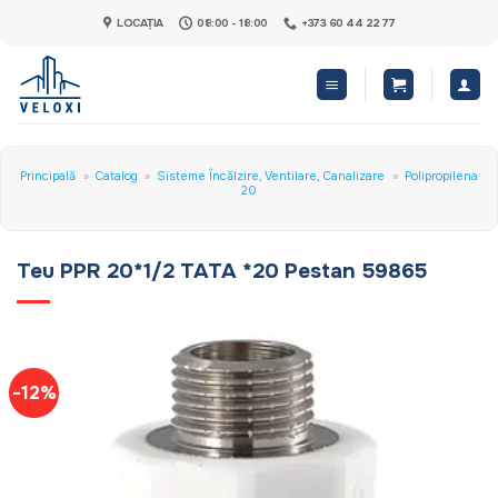
Skip
LOCAȚIA
08:00 - 18:00
+373 60 44 22 77
to
content
Principală
»
Catalog
»
Sisteme Încălzire, Ventilare, Canalizare
»
Polipropilena
20
Teu PPR 20*1/2 TATA *20 Pestan 59865
-12%