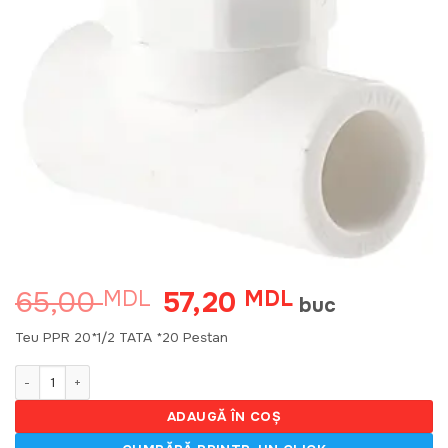
65,00
57,20
MDL
Prețul
MDL
Prețul
buc
inițial
curent
a
este:
Teu PPR 20*1/2 TATA *20 Pestan
fost:
57,20 MDL.
65,00 MDL.
Cantitate Teu PPR 20*1/2 TATA *20 Pestan 59865
ADAUGĂ ÎN COȘ