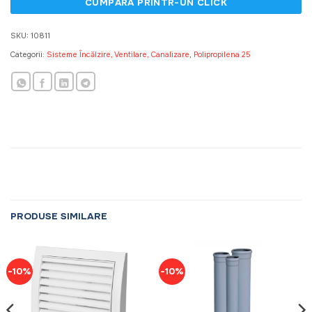
SKU:
10811
Categorii:
Sisteme Încălzire, Ventilare, Canalizare
,
Polipropilena 25
PRODUSE SIMILARE
-10%
-10%