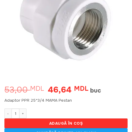
53,00
46,64
MDL
Prețul
MDL
Prețul
buc
inițial
curent
a
este:
Adaptor PPR 25*3/4 MAMA Pestan
fost:
46,64 MDL.
53,00 MDL.
Cantitate Adaptor PPR 25*3/4 MAMA Pestan 38668
ADAUGĂ ÎN COȘ