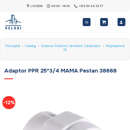
Skip
LOCAȚIA
08:00 - 18:00
+373 60 44 22 77
to
content
Principală
»
Catalog
»
Sisteme Încălzire, Ventilare, Canalizare
»
Polipropilena
25
Adaptor PPR 25*3/4 MAMA Pestan 38668
-12%