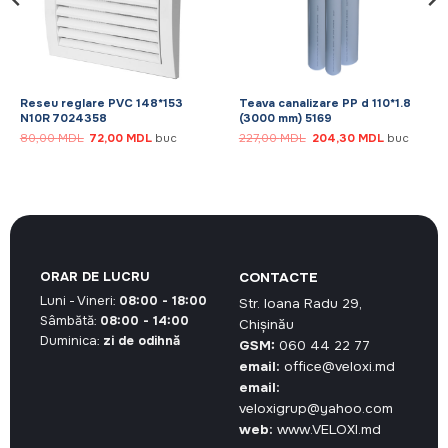
Reseu reglare PVC 148*153
Teava canalizare PP d 110*1.8
N10R 7024358
(3000 mm) 5169
Prețul
Prețul
Prețul
Prețul
80,00
MDL
72,00
MDL
buc
227,00
MDL
204,30
MDL
buc
inițial
curent
inițial
curent
a
este:
a
este:
.
fost:
72,00 MDL.
fost:
204,30 MD
80,00 MDL.
227,00 MDL.
ORAR DE LUCRU
CONTACTE
Luni - Vineri:
08:00 - 18:00
Str. Ioana Radu 29,
Sâmbătă:
08:00 - 14:00
Chișinău
Duminica:
zi de odihnă
GSM:
060 44 22 77
email:
office@veloxi.md
email:
veloxigrup@yahoo.com
web:
www.VELOXI.md