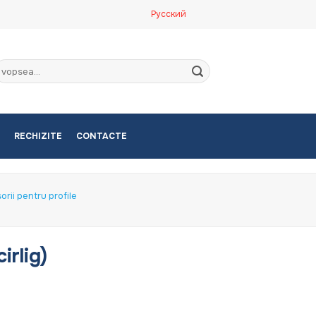
Русский
aută
upă:
RECHIZITE
CONTACTE
orii pentru profile
irlig)