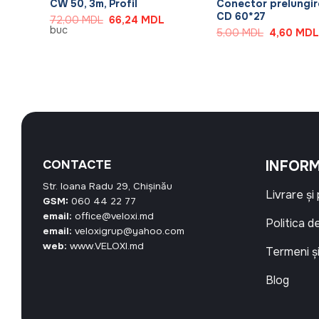
CW 50, 3m, Profil
Conector prelungir
CD 60*27
Prețul
Prețul
72,00
MDL
66,24
MDL
inițial
curent
buc
Prețul
5,00
MDL
4,60
MD
a
este:
inițial
fost:
66,24 MDL.
a
L.
72,00 MDL.
fost:
5,00 MDL.
CONTACTE
INFORM
Str. Ioana Radu 29, Chișinău
Livrare și
GSM:
060 44 22 77
email:
office@veloxi.md
Politica d
email:
veloxigrup@yahoo.com
web:
www.VELOXI.md
Termeni și
Blog