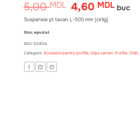
5,00
4,60
MDL
Prețul
MDL
Prețul
buc
inițial
curent
a
este:
Suspensie pt tavan L-500 mm (cirlig)
fost:
4,60 M
Stoc epuizat
5,00 MDL.
SKU:
03404
Categorii:
Accesorii pentru profile
,
Gips carton, Profile, OSB,