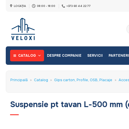
Skip
LOCAȚIA
08:00 - 18:00
+373 60 44 22 77
to
content
C
d
CATALOG
DESPRE COMPANIE
SERVICII
PARTENERI
Principală
»
Catalog
»
Gips carton, Profile, OSB, Placaje
»
Acces
Suspensie pt tavan L-500 mm (c