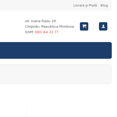
Livrare și Plată
Blog
str. Ioana Radu 29,
Chișinău, Republica Moldova
GSM:
060 44 22 77