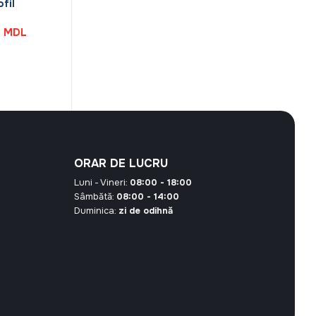
fil
Prețul
0
MDL
curent
este:
37,80 MDL.
 MDL.
ORAR DE LUCRU
Luni - Vineri:
08:00 - 18:00
Sâmbătă:
08:00 - 14:00
Duminica:
zi de odihnă