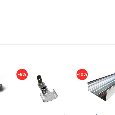
-8%
-10%
+
+