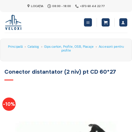
Skip
LOCAȚIA
08:00 - 18:00
+373 60 44 22 77
to
content
Principală
»
Catalog
»
Gips carton, Profile, OSB, Placaje
»
Accesorii pentru
profile
Conector distantator (2 niv) pt CD 60*27
-10%