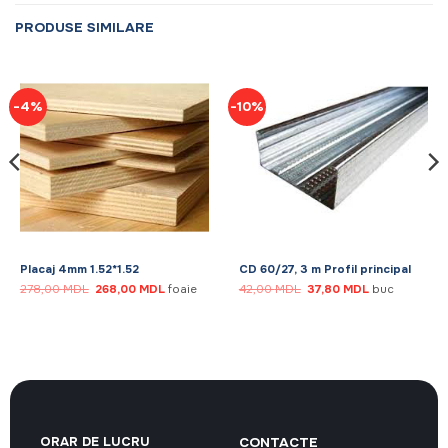
PRODUSE SIMILARE
-4%
-10%
Placaj 4mm 1.52*1.52
CD 60/27, 3 m Profil principal
Prețul
Prețul
Prețul
Prețul
278,00
MDL
268,00
MDL
foaie
42,00
MDL
37,80
MDL
buc
inițial
curent
inițial
curent
a
este:
a
este:
fost:
268,00 MDL.
fost:
37,80 MDL.
278,00 MDL.
42,00 MDL.
ORAR DE LUCRU
CONTACTE