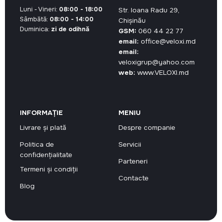
Luni - Vineri:
08:00 - 18:00
Str. Ioana Radu 29,
Sâmbătă:
08:00 - 14:00
Chișinău
Duminica:
zi de odihnă
GSM:
060 44 22 77
email:
office@veloxi.md
email:
veloxigrup@yahoo.com
web:
www.VELOXI.md
INFORMAȚIE
MENIU
Livrare și plată
Despre companie
Politica de
Servicii
confidențialitate
Parteneri
Termeni și condiții
Contacte
Blog