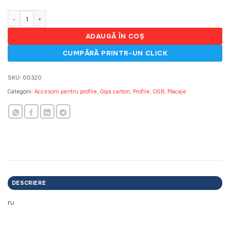
fost:
5,40 MDL.
6,00 MDL.
Cantitate Conector distantator (2 niv) pt CD 60*27
ADAUGĂ ÎN COȘ
SKU:
00320
Categorii:
Accesorii pentru profile
,
Gips carton, Profile, OSB, Placaje
DESCRIERE
ru