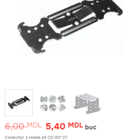
6,00
5,40
MDL
Prețul
MDL
Prețul
buc
inițial
curent
a
este:
Conector 2 nivele pt CD 60*27