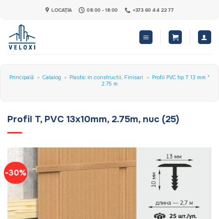
Skip
LOCAȚIA
08:00 - 18:00
+373 60 44 22 77
to
content
Principală
»
Catalog
»
Plastic in constructii, Finisari
»
Profil PVC tip T 13 mm *
2.75 m
Profil T, PVC 13x10mm, 2.75m, nuc (25)
-30%