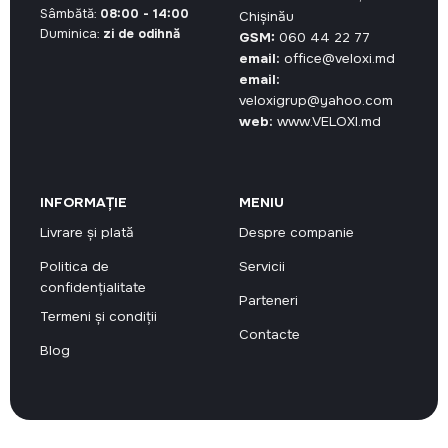
Sâmbătă:
08:00 - 14:00
Chișinău
Duminica:
zi de odihnă
GSM:
060 44 22 77
email:
office@veloxi.md
email:
veloxigrup@yahoo.com
web:
www.VELOXI.md
INFORMAȚIE
MENIU
Livrare și plată
Despre companie
Politica de
Servicii
confidențialitate
Parteneri
Termeni și condiții
Contacte
Blog