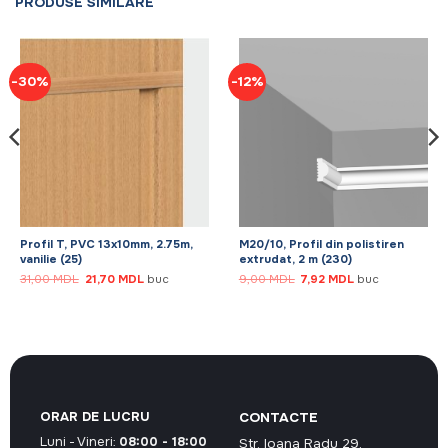
PRODUSE SIMILARE
-30%
-12%
Profil T, PVC 13x10mm, 2.75m,
M20/10, Profil din polistiren
vanilie (25)
extrudat, 2 m (230)
Prețul
Prețul
Prețul
Prețul
31,00
MDL
21,70
MDL
buc
9,00
MDL
7,92
MDL
buc
inițial
curent
inițial
curent
a
este:
a
este:
fost:
21,70 MDL.
fost:
7,92 MDL.
31,00 MDL.
9,00 MDL.
ORAR DE LUCRU
CONTACTE
Luni - Vineri:
08:00 - 18:00
Str. Ioana Radu 29,