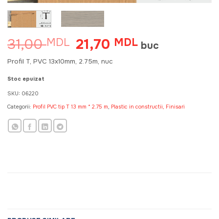
31,00
21,70
MDL
Prețul
MDL
Prețul
buc
inițial
curent
a
este:
Profil T, PVC 13x10mm, 2.75m, nuc
fost:
21,70 MDL.
31,00 MDL.
Stoc epuizat
SKU:
06220
Categorii:
Profil PVC tip T 13 mm * 2.75 m
,
Plastic in constructii, Finisari