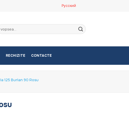
Русский
aută
upă:
RECHIZITE
CONTACTE
la 125 Burlan 90 Rosu
rosu