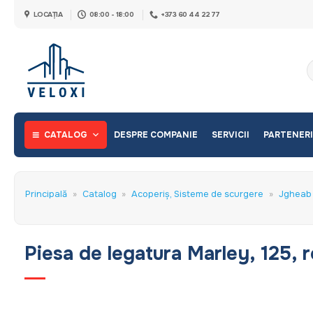
Skip
LOCAȚIA
08:00 - 18:00
+373 60 44 22 77
to
content
C
d
CATALOG
DESPRE COMPANIE
SERVICII
PARTENERI
Principală
»
Catalog
»
Acoperiș, Sisteme de scurgere
»
Jgheab 
Piesa de legatura Marley, 125, 