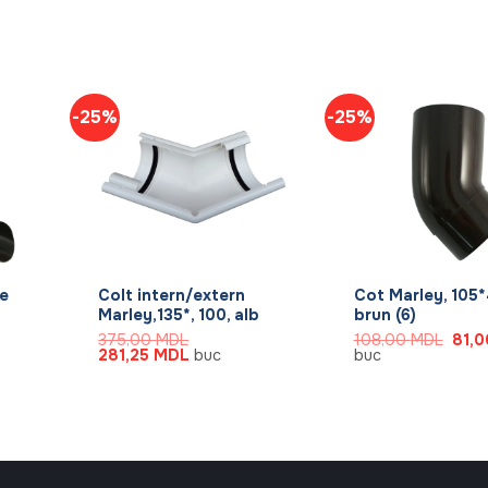
-25%
-25%
+
+
re
Colt intern/extern
Cot Marley, 105*
Marley,135*, 100, alb
brun (6)
Prețu
375,00
MDL
108,00
MDL
81,
Prețul
Prețul
inițial
281,25
MDL
buc
buc
inițial
curent
a
a
este:
fost:
MDL.
fost:
281,25 MDL.
108,
375,00 MDL.