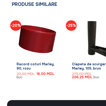
PRODUSE SIMILARE
-20%
-25%
+
+
Racord coturi Marley,
Clapeta de scurge
90, rosu
Marley, 105, brun
Prețul
Prețul
Prețul
20,00
MDL
16,00
MDL
275,00
MDL
curent
inițial
curent
Prețul
Prețul
buc
206,25
MDL
buc
este:
a
este:
inițial
curent
15,00 MDL.
fost:
16,00 MDL.
a
este:
20,00 MDL.
fost:
206,25 
275,00 MDL.