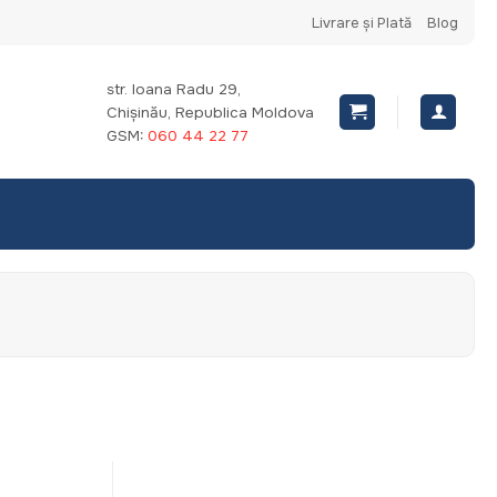
Livrare și Plată
Blog
str. Ioana Radu 29,
Chișinău, Republica Moldova
GSM:
060 44 22 77