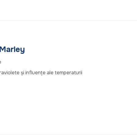
 Marley
e
raviolete și influențe ale temperaturii