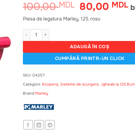
100,00
80,00
MDL
Prețul
MDL
Pr
b
inițial
c
a
es
Piesa de legatura Marley, 125, rosu
fost:
8
Cantitate Piesa de legatura Marley, 125, rosu
100,00 MDL.
ADAUGĂ ÎN COȘ
SKU:
04257
Categorii:
Acoperiș, Sisteme de scurgere
,
Jgheab la 125 Bur
Brand
Marley