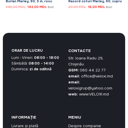
Burlan Marley, 90, 3 m, rosu
Racord coturi Marley, 90, cupru
Prețul
Prețul
Prețul
Prețul
240,00
MDL
192,00
MDL
buc
20,00
MDL
16,00
MDL
buc
inițial
curent
inițial
curent
a
este:
a
este:
fost:
192,00 MDL.
fost:
16,00 MDL.
240,00 MDL.
20,00 MDL.
L.
ORAR DE LUCRU
CONTACTE
Luni - Vineri:
08:00 - 18:00
Str. Ioana Radu 29,
Sâmbătă:
08:00 - 14:00
Chișinău
Duminica:
zi de odihnă
GSM:
060 44 22 77
email:
office@veloxi.md
email:
veloxigrup@yahoo.com
web:
www.VELOXI.md
INFORMAȚIE
MENIU
Livrare și plată
Despre companie