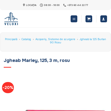
Skip
LOCAȚIA
08:00 - 18:00
+373 60 44 22 77
to
content
Principală
»
Catalog
»
Acoperiș, Sisteme de scurgere
»
Jgheab la 125 Burlan
90 Rosu
Jgheab Marley, 125, 3 m, rosu
-20%