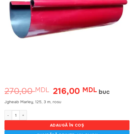
270,00
216,00
MDL
Prețul
MDL
Prețul
buc
inițial
curent
a
este:
Jgheab Marley, 125, 3 m, rosu
fost:
216,00 MDL
270,00 MDL.
Cantitate Jgheab Marley, 125, 3 m, rosu
ADAUGĂ ÎN COȘ