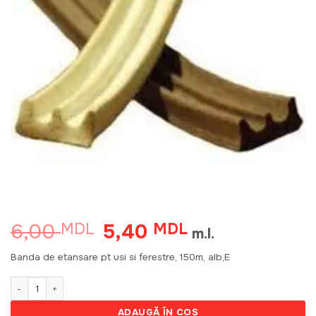
6,00
5,40
MDL
Prețul
MDL
Prețul
m.l.
inițial
curent
a
este:
Banda de etansare pt usi si ferestre, 150m, alb,E
fost:
5,40 MDL.
6,00 MDL.
Cantitate Banda de etansare pt usi si ferestre, 150m, alb,E 131307
ADAUGĂ ÎN COȘ