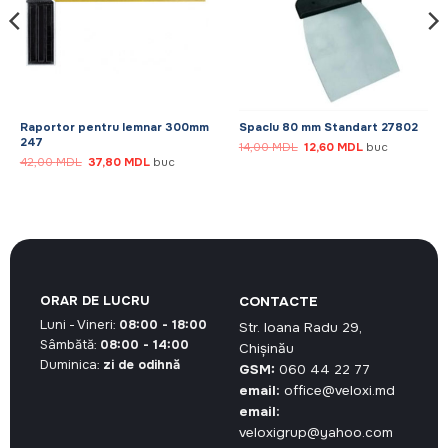
Raportor pentru lemnar 300mm
Spaclu 80 mm Standart 27802
247
Prețul
Prețul
14,00
MDL
12,60
MDL
buc
inițial
curent
Prețul
Prețul
42,00
MDL
37,80
MDL
buc
a
este:
inițial
curent
fost:
12,60 MDL.
a
este:
14,00 MDL.
fost:
37,80 MDL.
42,00 MDL.
ORAR DE LUCRU
CONTACTE
Luni - Vineri:
08:00 - 18:00
Str. Ioana Radu 29,
Sâmbătă:
08:00 - 14:00
Chișinău
Duminica:
zi de odihnă
GSM:
060 44 22 77
email:
office@veloxi.md
email:
veloxigrup@yahoo.com