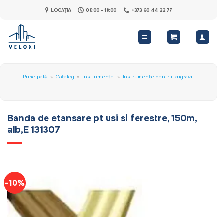
Skip
LOCAȚIA
08:00 - 18:00
+373 60 44 22 77
to
content
Principală
»
Catalog
»
Instrumente
»
Instrumente pentru zugravit
Banda de etansare pt usi si ferestre, 150m,
alb,E 131307
-10%