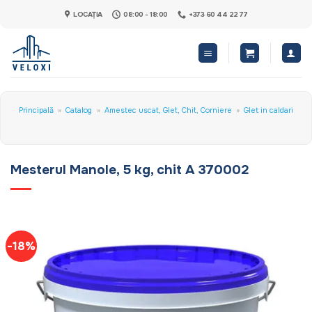
Skip
LOCAȚIA
08:00 - 18:00
+373 60 44 22 77
to
content
Principală
»
Catalog
»
Amestec uscat, Glet, Chit, Corniere
»
Glet in caldari
Mesterul Manole, 5 kg, chit A 370002
-18%