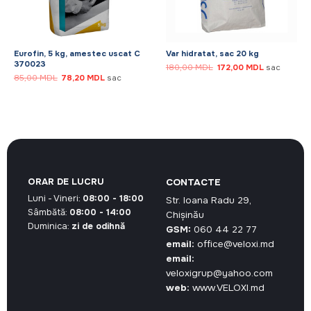
Eurofin, 5 kg, amestec uscat C
Var hidratat, sac 20 kg
370023
Prețul
Prețul
180,00
MDL
172,00
MDL
sac
inițial
curent
Prețul
Prețul
85,00
MDL
78,20
MDL
sac
a
este:
inițial
curent
fost:
172,00 MDL.
a
este:
180,00 MDL.
fost:
78,20 MDL.
85,00 MDL.
ORAR DE LUCRU
CONTACTE
Luni - Vineri:
08:00 - 18:00
Str. Ioana Radu 29,
Sâmbătă:
08:00 - 14:00
Chișinău
Duminica:
zi de odihnă
GSM:
060 44 22 77
email:
office@veloxi.md
email:
veloxigrup@yahoo.com
web:
www.VELOXI.md