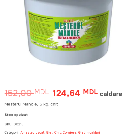
152,00
124,64
MDL
Prețul
MDL
Prețul
caldare
inițial
curent
a
este:
Mesterul Manole, 5 kg, chit
fost:
124,64 MDL.
152,00 MDL.
Stoc epuizat
SKU:
00215
Categorii:
Amestec uscat, Glet, Chit, Corniere
,
Glet in caldari